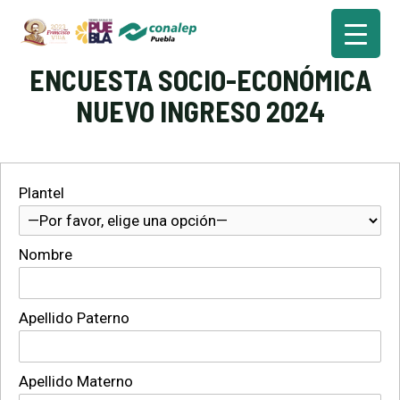
Ir
al
Ma
contenido
ENCUESTA SOCIO-ECONÓMICA
Me
NUEVO INGRESO 2024
r
Plantel
r
Nombre
r
Apellido Paterno
r
Apellido Materno