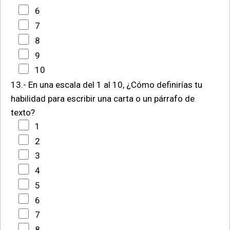
6
7
8
9
10
13.- En una escala del 1 al 10, ¿Cómo definirías tu
habilidad para escribir una carta o un párrafo de
texto?
1
2
3
4
5
6
7
8