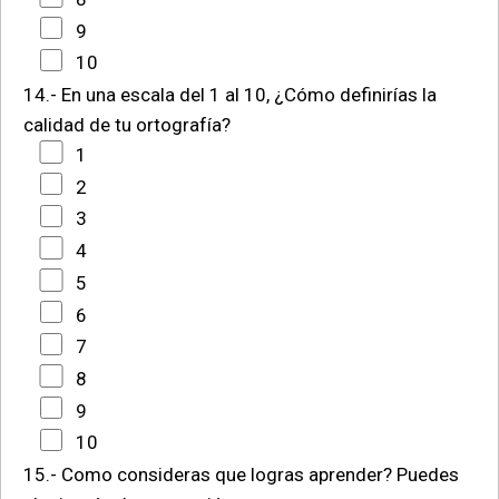
9
10
14.- En una escala del 1 al 10, ¿Cómo definirías la
calidad de tu ortografía?
1
2
3
4
5
6
7
8
9
10
15.- Como consideras que logras aprender? Puedes