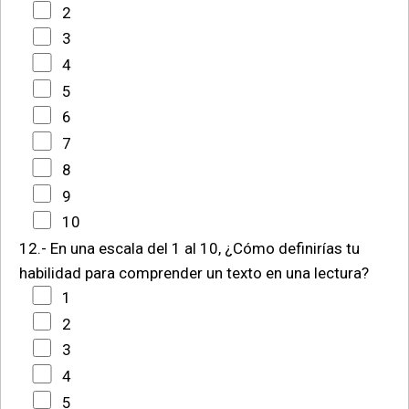
2
3
4
5
6
7
8
9
10
12.- En una escala del 1 al 10, ¿Cómo definirías tu
habilidad para comprender un texto en una lectura?
1
2
3
4
5